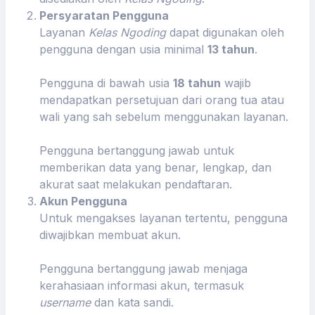
Persyaratan Pengguna
Layanan
Kelas Ngoding
dapat digunakan oleh
pengguna dengan usia minimal
13 tahun
.
Pengguna di bawah usia
18 tahun
wajib
mendapatkan persetujuan dari orang tua atau
wali yang sah sebelum menggunakan layanan.
Pengguna bertanggung jawab untuk
memberikan data yang benar, lengkap, dan
akurat saat melakukan pendaftaran.
Akun Pengguna
Untuk mengakses layanan tertentu, pengguna
diwajibkan membuat akun.
Pengguna bertanggung jawab menjaga
kerahasiaan informasi akun, termasuk
username
dan kata sandi.