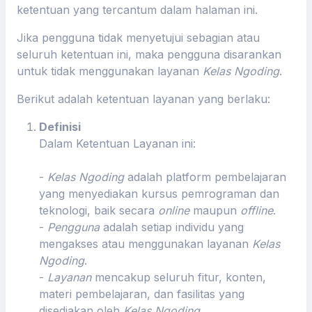
ketentuan yang tercantum dalam halaman ini.
Jika pengguna tidak menyetujui sebagian atau
seluruh ketentuan ini, maka pengguna disarankan
untuk tidak menggunakan layanan
Kelas Ngoding
.
Berikut adalah ketentuan layanan yang berlaku:
Definisi
Dalam Ketentuan Layanan ini:
-
Kelas Ngoding
adalah platform pembelajaran
yang menyediakan kursus pemrograman dan
teknologi, baik secara
online
maupun
offline
.
-
Pengguna
adalah setiap individu yang
mengakses atau menggunakan layanan
Kelas
Ngoding
.
-
Layanan
mencakup seluruh fitur, konten,
materi pembelajaran, dan fasilitas yang
disediakan oleh
Kelas Ngoding
.