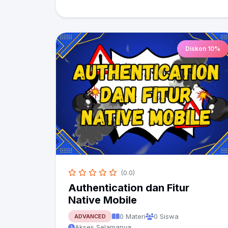
Diskon 10%
(0.0)
Authentication dan Fitur
Native Mobile
0 Materi
0 Siswa
ADVANCED
Akses Selamanya