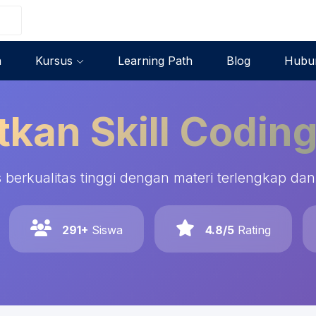
a
Kursus
Learning Path
Blog
Hubun
tkan Skill Codin
us berkualitas tinggi dengan materi terlengkap 
291+
Siswa
4.8/5
Rating