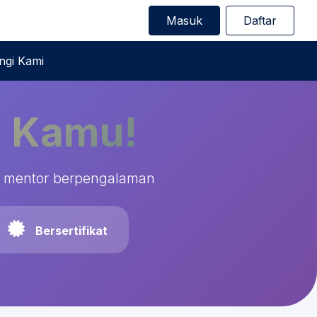
Masuk
Daftar
gi Kami
g Kamu!
dan mentor berpengalaman
Bersertifikat