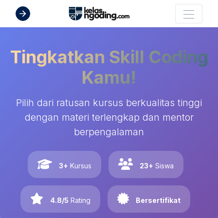
Tingkatkan Skill Coding
Kamu!
Pilih dari ratusan kursus berkualitas tinggi
dengan materi terlengkap dan mentor
berpengalaman
3+
Kursus
23+
Siswa
4.8/5
Rating
Bersertifikat